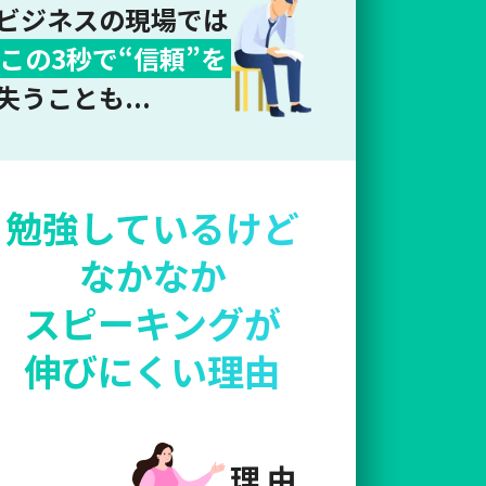
ビジネスの現場では
この3秒で
“
信頼
”
を
失うことも...
勉強しているけど
なかなか
スピーキングが
伸びにくい理由
理 由