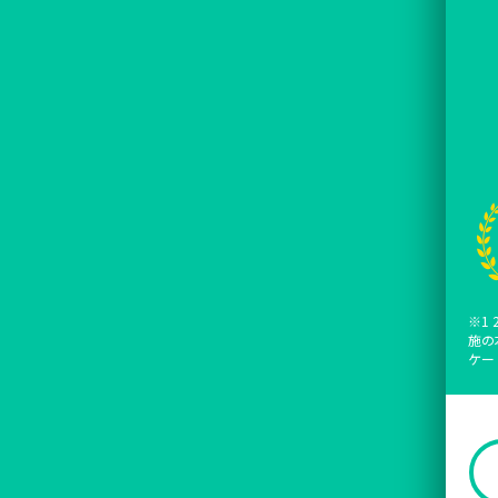
※1
施の
ケー