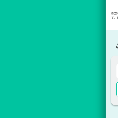
※2
て、