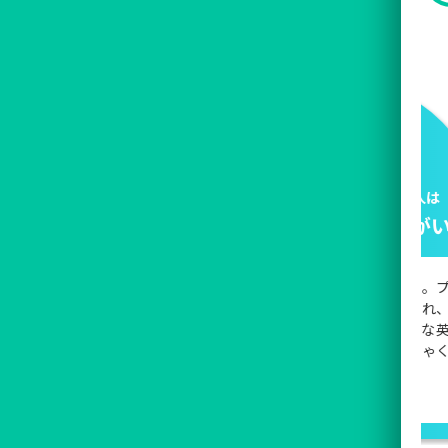
澤円さん
、
これから英語を使って仕事をする人は
ます！
全員これをやっておいた方がいい
トレーニ
元日本マイクロソフト業務執行役員。プ
政治家ま
レゼンテーションの達人として知られ、
る。著書
年間300回以上の講演実績。実践的な英
突破。
語力を持ち、英語を「コスパがめちゃく
ちゃいい」スキルと推奨する。